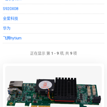
S920X08
全爱科技
华为
飞腾hytium
正在显示 第
1 - 9
项, 共
9
项