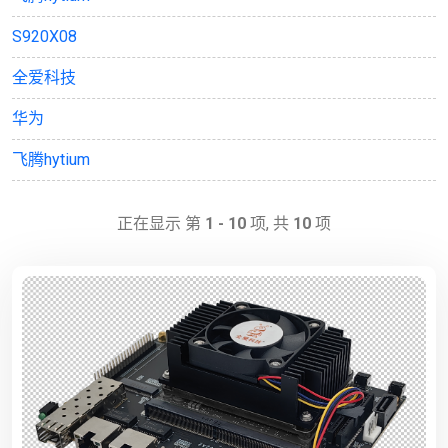
S920X08
全爱科技
华为
飞腾hytium
正在显示 第
1 - 10
项, 共
10
项